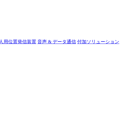
人用位置発信装置
音声 & データ通信
付加ソリューション