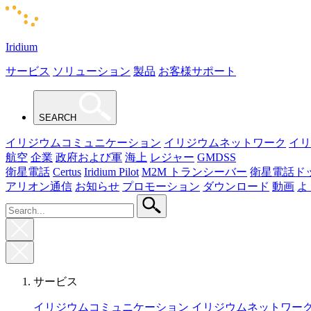
Iridium
サービス
ソリューション
製品
お客様サポート
SEARCH
イリジウムコミュニケーション
イリジウムネットワーク
イリ
航空
企業
政府および軍
海上
レジャー
GMDSS
衛星電話
Certus
Iridium Pilot
M2M トランシーバー
衛星電話ド
アリオン通信
お知らせ
プロモーション
ダウンロード
動画
よ
サービス
イリジウムコミュニケーション
イリジウムネットワー