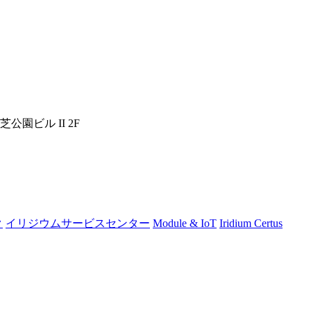
芝公園ビル II 2F
ク
イリジウムサービスセンター
Module & IoT
Iridium Certus