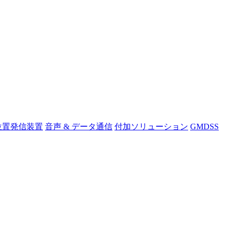
位置発信装置
音声 & データ通信
付加ソリューション
GMDSS