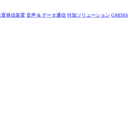
位置発信装置
音声 & データ通信
付加ソリューション
GMDSS