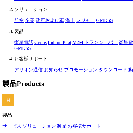
ソリューション
航空
企業
政府および軍
海上
レジャー
GMDSS
製品
衛星電話
Certus
Iridium Pilot
M2M トランシーバー
衛星電
GMDSS
お客様サポート
アリオン通信
お知らせ
プロモーション
ダウンロード
動
製品
Products
製品
サービス
ソリューション
製品
お客様サポート