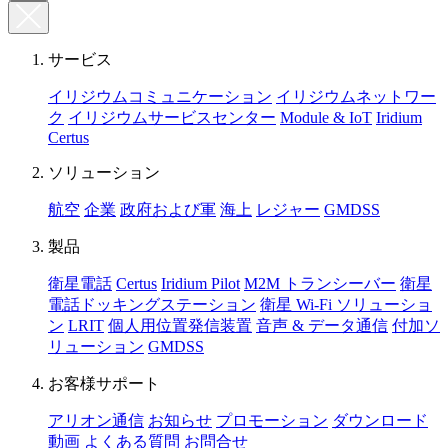
サービス
イリジウムコミュニケーション
イリジウムネットワー
ク
イリジウムサービスセンター
Module & IoT
Iridium
Certus
ソリューション
航空
企業
政府および軍
海上
レジャー
GMDSS
製品
衛星電話
Certus
Iridium Pilot
M2M トランシーバー
衛星
電話ドッキングステーション
衛星 Wi-Fi ソリューショ
ン
LRIT
個人用位置発信装置
音声 & データ通信
付加ソ
リューション
GMDSS
お客様サポート
アリオン通信
お知らせ
プロモーション
ダウンロード
動画
よくある質問
お問合せ