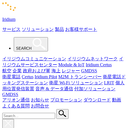
Iridium
サービス
ソリューション
製品
お客様サポート
SEARCH
イリジウムコミュニケーション
イリジウムネットワーク
イ
リジウムサービスセンター
Module & IoT
Iridium Certus
航空
企業
政府および軍
海上
レジャー
GMDSS
衛星電話
Certus
Iridium Pilot
M2M トランシーバー
衛星電話ド
ッキングステーション
衛星 Wi-Fi ソリューション
LRIT
個人
用位置発信装置
音声 & データ通信
付加ソリューション
GMDSS
アリオン通信
お知らせ
プロモーション
ダウンロード
動画
よくある質問
お問合せ