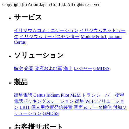
Copyright (c) Arion Japan Co,.Ltd. All rights reserved.
サービス
イリジウムコミュニケーション
イリジウムネットワー
ク
イリジウムサービスセンター
Module & IoT
Iridium
Certus
ソリューション
航空
企業
政府および軍
海上
レジャー
GMDSS
製品
衛星電話
Certus
Iridium Pilot
M2M トランシーバー
衛星
電話ドッキングステーション
衛星 Wi-Fi ソリューショ
ン
LRIT
個人用位置発信装置
音声 & データ通信
付加ソ
リューション
GMDSS
お客様サポート